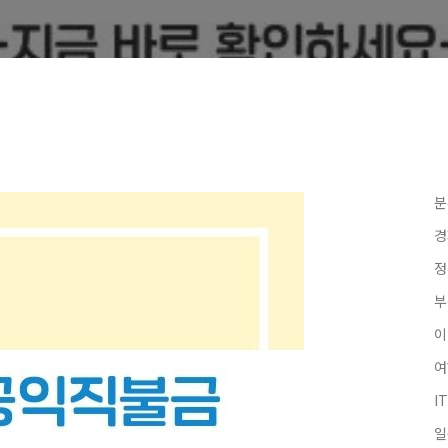
분
경
정
부
I
일