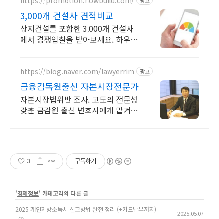
https://promotion.howbuild.com/
광고
3,000개 건설사 견적비교
상지건설를 포함한 3,000개 건설사
에서 경쟁입찰을 받아보세요. 하우빌
드
https://blog.naver.com/lawyerrim
광고
금융감독원출신 자본시장전문가
자본시장법위반 조사. 고도의 전문성
갖춘 금감원 출신 변호사에게 맡겨야
합니다. 금감원,법원장검사장,법사위
국회의원출신70여명전문가협업가능
3
구독하기
'
경제정보
' 카테고리의 다른 글
2025 개인지방소득세 신고방법 완전 정리 (+카드납부까지)
2025.05.07
(1)