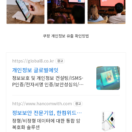
쿠팡 개인정보 유출 확인방법
https://global8.co.kr
광고
개인정보 글로벌에잇
정보보호 및 개인정보 컨설팅/ISMS-
P인증/전자서명 인증/보안성심의/정
보보호교육
http://www.hancomwith.com
광고
정보보안 전문기업, 한컴위드
DB암호화 솔루션
정형/비정형 데이터에 대한 통합 암
복호화 솔루션