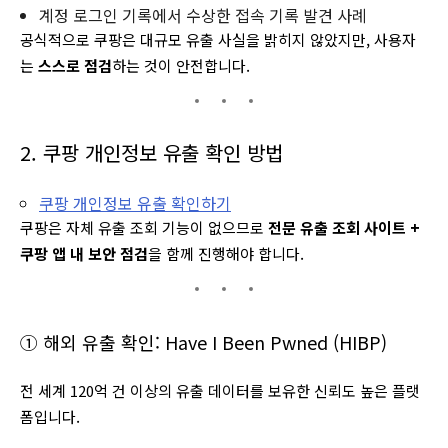
계정 로그인 기록에서 수상한 접속 기록 발견 사례
공식적으로 쿠팡은 대규모 유출 사실을 밝히지 않았지만, 사용자
는
스스로 점검
하는 것이 안전합니다.
2. 쿠팡 개인정보 유출 확인 방법
쿠팡 개인정보 유출 확인하기
쿠팡은 자체 유출 조회 기능이 없으므로
전문 유출 조회 사이트 +
쿠팡 앱 내 보안 점검
을 함께 진행해야 합니다.
① 해외 유출 확인: Have I Been Pwned (HIBP)
전 세계 120억 건 이상의 유출 데이터를 보유한 신뢰도 높은 플랫
폼입니다.