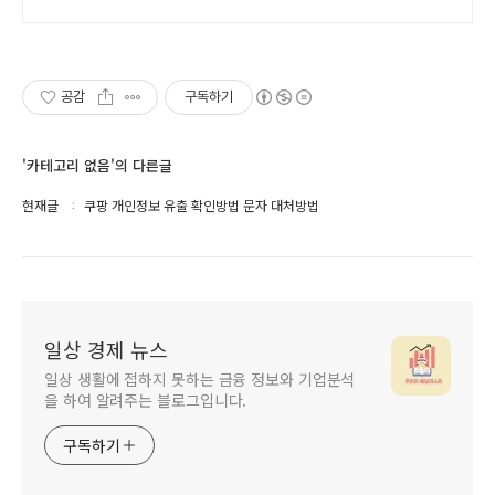
공감
구독하기
'카테고리 없음'의 다른글
현재글
쿠팡 개인정보 유출 확인방법 문자 대처방법
일상 경제 뉴스
일상 생활에 접하지 못하는 금융 정보와 기업분석
을 하여 알려주는 블로그입니다.
구독하기