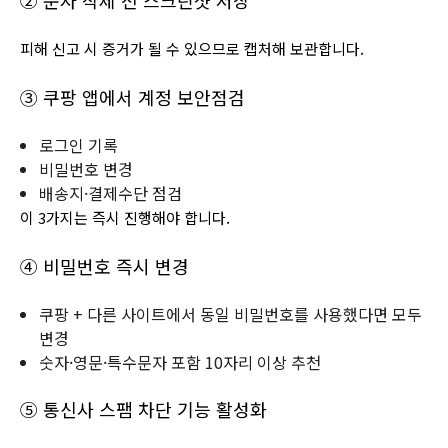
피해 신고 시 증거가 될 수 있으므로 캡처해 보관합니다.
③ 쿠팡 앱에서 계정 보안점검
로그인 기록
비밀번호 변경
배송지·결제수단 점검
이 3가지는 즉시 진행해야 합니다.
④ 비밀번호 즉시 변경
쿠팡 + 다른 사이트에서 동일 비밀번호를 사용했다면 모두
변경
숫자·영문·특수문자 포함 10자리 이상 추천
⑤ 통신사 스팸 차단 기능 활성화