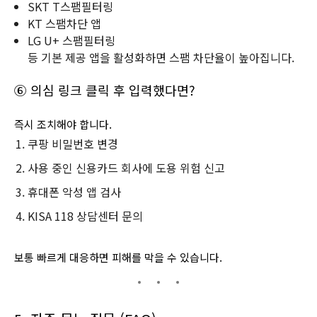
SKT T스팸필터링
KT 스팸차단 앱
LG U+ 스팸필터링
등 기본 제공 앱을 활성화하면 스팸 차단율이 높아집니다.
⑥ 의심 링크 클릭 후 입력했다면?
즉시 조치해야 합니다.
쿠팡 비밀번호 변경
사용 중인 신용카드 회사에 도용 위험 신고
휴대폰 악성 앱 검사
KISA 118 상담센터 문의
보통 빠르게 대응하면 피해를 막을 수 있습니다.